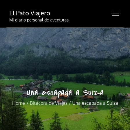
Skip
El Pato Viajero
to
content
Mi diario personal de aventuras
Una escapada a Suiza
Home
Bitácora de Viajes
Una escapada a Suiza