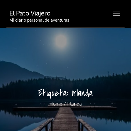
Skip
El Pato Viajero
to
content
Mi diario personal de aventuras
Etiqueta:
Irlanda
Home
Irlanda